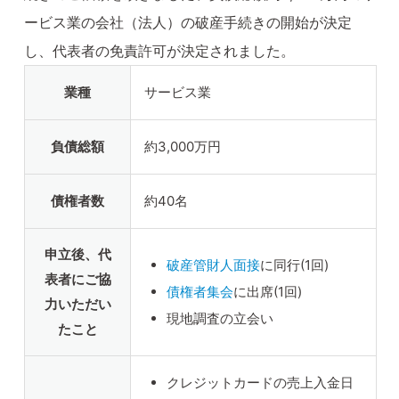
ービス業の会社（法人）の破産手続きの開始が決定
し、代表者の免責許可が決定されました。
業種
サービス業
負債総額
約3,000万円
債権者数
約40名
申立後、代
破産管財人面接
に同行(1回)
表者にご協
債権者集会
に出席(1回)
力いただい
現地調査の立会い
たこと
クレジットカードの売上入金日